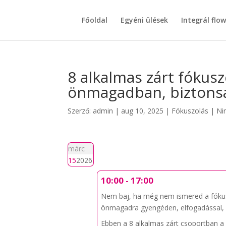
Főoldal
Egyéni ülések
Integrál flo
8 alkalmas zárt fókusz
önmagadban, biztons
Szerző:
admin
|
aug 10, 2025
|
Fókuszolás
|
Ni
márc
15
2026
10:00 - 17:00
Nem baj, ha még nem ismered a fókusz
önmagadra gyengéden, elfogadással, 
Ebben a 8 alkalmas zárt csoportban a