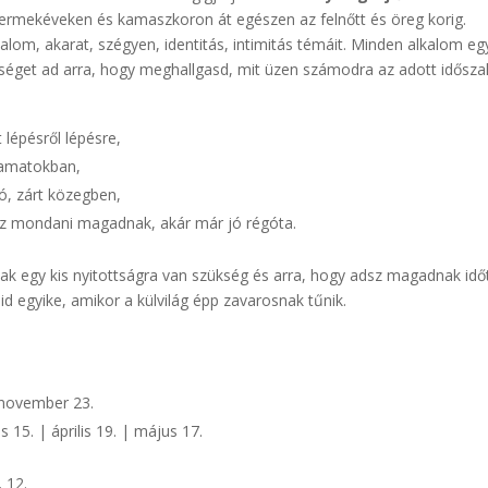
ermekéveken és kamaszkoron át egészen az felnőtt és öreg korig.
zalom, akarat, szégyen, identitás, intimitás témáit. Minden alkalom eg
őséget ad arra, hogy meghallgasd, mit üzen számodra az adott idősza
lépésről lépésre,
yamatokban,
, zárt közegben,
lsz mondani magadnak, akár már jó régóta.
k egy kis nyitottságra van szükség és arra, hogy adsz magadnak időt
d egyike, amikor a külvilág épp zavarosnak tűnik.
 november 23.
s 15. | április 19. | május 17.
 12.