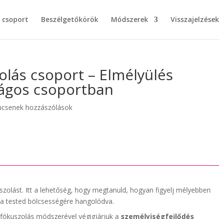
w csoport
Beszélgetőkörök
Módszerek
Visszajelzések
olás csoport – Elmélyülés
ágos csoportban
ncsenek hozzászólások
olást. Itt a lehetőség, hogy megtanuld, hogyan figyelj mélyebben
a tested bölcsességére hangolódva.
 fókuszolás módszerével végigjárjuk a
személyiségfejlődés