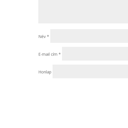
Név
*
E-mail cím
*
Honlap