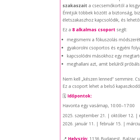
szakaszait
a csecsemőkortól a kisgy
Érintjük többek között a biztonság, bi
életszakaszhoz kapcsolódik, és lehet
Ez a
8 alkalmas csoport
segít:
megismerni a fókuszolás módszerét 
gyakorolni csoportos és egyéni fol
kapcsolódni másokhoz egy megtartó
meghallani azt, amit belülről próbá
Nem kell „készen lenned” semmire. Csa
Ez a csoport lehet a belső kapaszkodói
🗓
Időpontok:
Havonta egy vasárnap, 10:00–17:00
szeptember 21. | október 12. |
január 11. | február 15. | márciu
📍
Helyszín:
1136 Budapest, Balzac u.