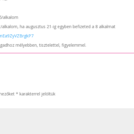
fő/alkalom
/alkalom, ha augusztus 21-ig egyben befizeted a 8 alkalmat
xxmEa9ZyVZBrgkP7
gadhoz mélyebben, tisztelettel, figyelemmel.
 mezőket
*
karakterrel jelöltük